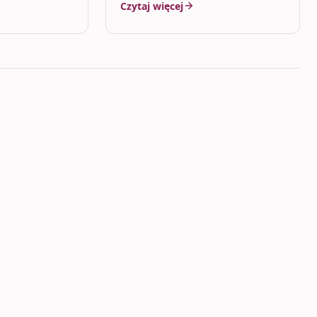
Czytaj więcej
podkreślają kobiecy styl. W…