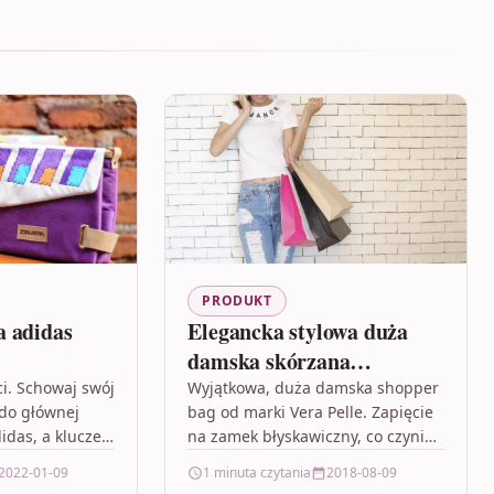
PRODUKT
a adidas
Elegancka stylowa duża
damska skórzana
shopperbag
i. Schowaj swój
Wyjątkowa, duża damska shopper
 do głównej
bag od marki Vera Pelle. Zapięcie
idas, a klucze i
na zamek błyskawiczny, co czyni
 zapinanej na
użytkowanie jeszcze
2022-01-09
1 minuta czytania
2018-08-09
bezpieczniejszym. Złote zdobienia