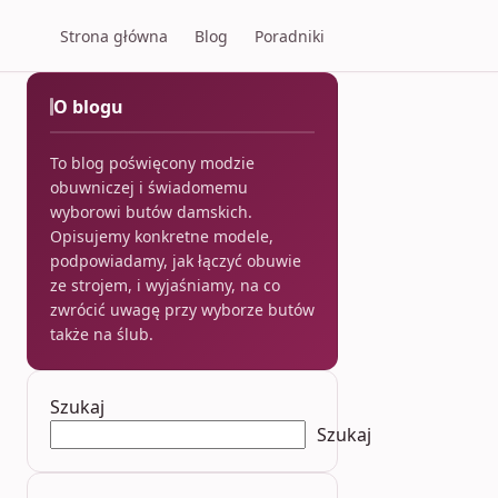
Strona główna
Blog
Poradniki
O blogu
To blog poświęcony modzie
obuwniczej i świadomemu
wyborowi butów damskich.
Opisujemy konkretne modele,
podpowiadamy, jak łączyć obuwie
ze strojem, i wyjaśniamy, na co
zwrócić uwagę przy wyborze butów
także na ślub.
Szukaj
Szukaj