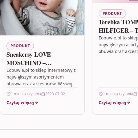
PRODUKT
Torebka TO
HILFIGER – T
Lrg Flap Walle
Eobuwie.pl to skle
największym asor
AW0AW12399
PRODUKT
obuwia oraz akceso
Sneakersy LOVE
ofercie posiada nie
MOSCHINO –
modeli od prawie 
JA15322G1EIN200A Nero
Eobuwie.pl to sklep internetowy z
Gwarantuje bezpł
największym asortymentem
obuwia oraz akcesoriów. W swojej
ofercie posiada niemal 80 tysięcy
1 minuta czytania
2020-07-02
1 minuta czytania
modeli od prawie 500 marek.
Czytaj więcej
Czytaj więcej
Gwarantuje bezpłatną…