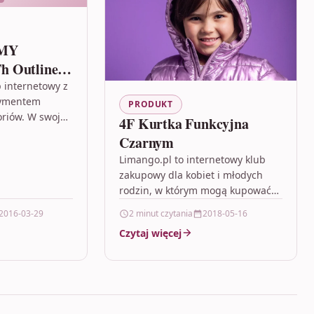
MMY
h Outline
t
p internetowy z
tymentem
 BDS
PRODUKT
riów. W swojej
4F Kurtka Funkcyjna
mal 80 tysięcy
Czarnym
500 marek.
Limango.pl to internetowy klub
atną…
zakupowy dla kobiet i młodych
rodzin, w którym mogą kupować
wyłącznie członkowie. W naszej
2016-03-29
2 minut czytania
2018-05-16
ofercie znajdziecie produkty
Czytaj więcej
renomowanych marek –…