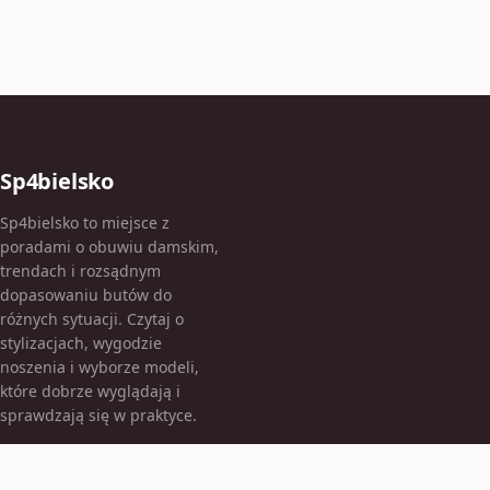
Sp4bielsko
Sp4bielsko to miejsce z
poradami o obuwiu damskim,
trendach i rozsądnym
dopasowaniu butów do
różnych sytuacji. Czytaj o
stylizacjach, wygodzie
noszenia i wyborze modeli,
które dobrze wyglądają i
sprawdzają się w praktyce.
KATEGORIE