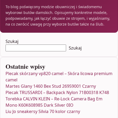
To blog poświęcony modzie obuwniczej i świadomemu
wyborowi butów damskich. Opisujemy konkretne modele,
podpowiadamy, jak łączyć obuwie ze strojem, i wyjaśniamy,
na co zwrócić uwagę przy wyborze butów także na ślub.
Szukaj
Szukaj
Ostatnie wpisy
Plecak skórzany vp820 camel – Skóra licowa premium
camel
Martes Glany 1460 Bex Stud 26959001 Czarny
Plecak TRUSSARDI – Backpack Nylon 71B00318 K748
Torebka CALVIN KLEIN – Re-Lock Camera Bag Em
Mono K60K608985 Dark Silver 0IO
Liu Jo sneakersy Silvia 70 kolor czarny