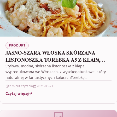
PRODUKT
JASNO-SZARA WŁOSKA SKÓRZANA
LISTONOSZKA TOREBKA A5 Z KLAPĄ
SKÓRA KROKODYLA N87
Stylowa, modna, skórzana listonoszka z klapą,
wyprodukowana we Włoszech, z wysokogatunkowej skóry
naturalnej w fantastycznych kolorachTorebkę
wyprodukowano we Włoszech z połączenia wysokiej jakości
2 minut czytania
2021-05-21
zamszowej…
Czytaj więcej