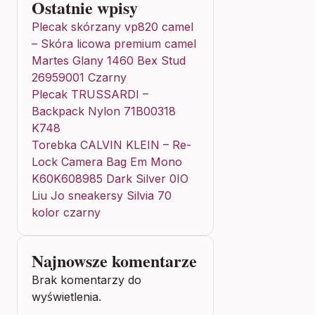
Ostatnie wpisy
Plecak skórzany vp820 camel
– Skóra licowa premium camel
Martes Glany 1460 Bex Stud
26959001 Czarny
Plecak TRUSSARDI –
Backpack Nylon 71B00318
K748
Torebka CALVIN KLEIN – Re-
Lock Camera Bag Em Mono
K60K608985 Dark Silver 0IO
Liu Jo sneakersy Silvia 70
kolor czarny
Najnowsze komentarze
Brak komentarzy do
wyświetlenia.