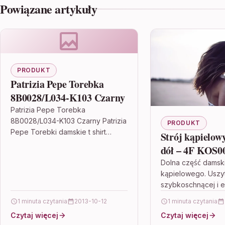
Powiązane artykuły
PRODUKT
Patrizia Pepe Torebka
8B0028/L034-K103 Czarny
Patrizia Pepe Torebka
8B0028/L034-K103 Czarny Patrizia
PRODUKT
Pepe Torebki damskie t shirt
Strój kąpielow
patrizia pepe, okulary
dół – 4F KOS0
mlodziezowe korekcyjne, plecak
koralowy (H4L
Dolna część damski
the north face, bezpieczny portfel,
kąpielowego. Uszy
KOS001D-63S 
vans damskie…
szybkoschnącej i e
tkaniny, która świet
1 minuta czytania
2013-10-12
1 minuta czytania
sprawdza w wodn
Czytaj więcej
Czytaj więcej
aktywnościach. 4F 