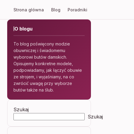
Strona główna
Blog
Poradniki
O blogu
To blog poświęcony modzie
obuwniczej i świadomemu
wyborowi butów damskich.
Opisujemy konkretne modele,
podpowiadamy, jak łączyć obuwie
ze strojem, i wyjaśniamy, na co
zwrócić uwagę przy wyborze
butów także na ślub.
Szukaj
Szukaj