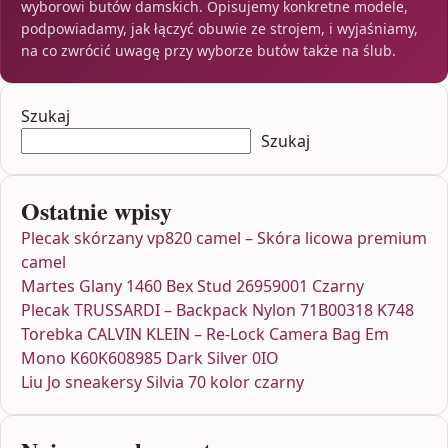
wyborowi butów damskich. Opisujemy konkretne modele,
podpowiadamy, jak łączyć obuwie ze strojem, i wyjaśniamy,
na co zwrócić uwagę przy wyborze butów także na ślub.
Szukaj
Szukaj
Ostatnie wpisy
Plecak skórzany vp820 camel – Skóra licowa premium
camel
Martes Glany 1460 Bex Stud 26959001 Czarny
Plecak TRUSSARDI – Backpack Nylon 71B00318 K748
Torebka CALVIN KLEIN – Re-Lock Camera Bag Em
Mono K60K608985 Dark Silver 0IO
Liu Jo sneakersy Silvia 70 kolor czarny