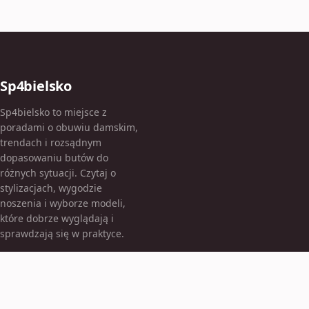
Sp4bielsko
Sp4bielsko to miejsce z
poradami o obuwiu damskim,
trendach i rozsądnym
dopasowaniu butów do
różnych sytuacji. Czytaj o
stylizacjach, wygodzie
noszenia i wyborze modeli,
które dobrze wyglądają i
sprawdzają się w praktyce.
KATEGORIE
Bez kategorii