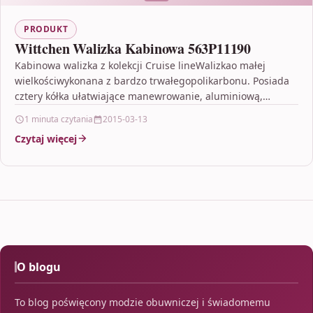
PRODUKT
Wittchen Walizka Kabinowa 563P11190
Kabinowa walizka z kolekcji Cruise lineWalizkao małej
wielkościwykonana z bardzo trwałegopolikarbonu. Posiada
cztery kółka ułatwiające manewrowanie, aluminiową,
wysuwaną teleskopową rączkę oraz elastyczny, gumowy
1 minuta czytania
2015-03-13
uchwyt…
Czytaj więcej
O blogu
To blog poświęcony modzie obuwniczej i świadomemu