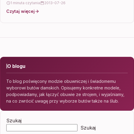
1 minuta czytania
2013-07-26
Czytaj więcej
O blogu
To blog poświęcony modzie obuwniczej i świadomemu
wyborowi butów damskich. Opisujemy konkretne modele,
podpowiadamy, jak łączyć obuwie ze strojem, i wyjaśniamy,
na co zwrócić uwagę przy wyborze butów także na ślub.
Szukaj
Szukaj