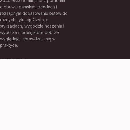
Sp4bielsko to miejsce z poradami
o obuwiu damskim, trendach i
rozsądnym dopasowaniu butów do
różnych sytuacji. Czytaj o
stylizacjach, wygodzie noszenia i
wyborze modeli, które dobrze
wyglądają i sprawdzają się w
praktyce.
KATEGORIE
Bez kategorii
TEMATY
Produkt
WIĘCEJ