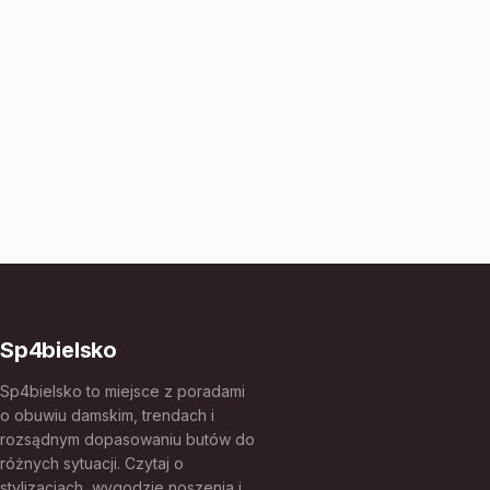
Sp4bielsko
Sp4bielsko to miejsce z poradami
o obuwiu damskim, trendach i
rozsądnym dopasowaniu butów do
różnych sytuacji. Czytaj o
stylizacjach, wygodzie noszenia i