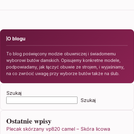
O blogu
To blog poświęcony modzie obuwniczej i świadomemu
wyborowi butów damskich. Opisujemy konkretne modele,
podpowiadamy, jak łączyć obuwie ze strojem, i wyjaśniamy,
na co zwrócić uwagę przy wyborze butów także na ślub.
Szukaj
Szukaj
Ostatnie wpisy
Plecak skórzany vp820 camel – Skóra licowa